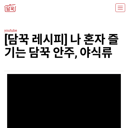
youtube
[담꾹 레시피] 나 혼자 즐
기는 담꾹 안주, 야식류