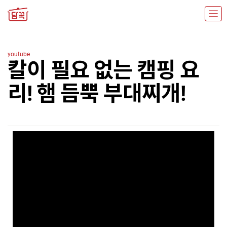
youtube
칼이 필요 없는 캠핑 요
리! 햄 듬뿍 부대찌개!