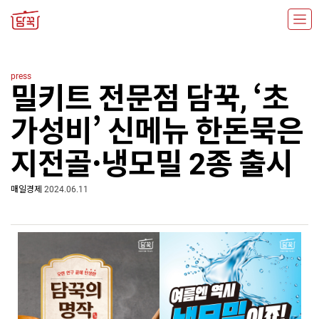
press
밀키트 전문점 담꾹, ‘초
가성비’ 신메뉴 한돈묵은
지전골·냉모밀 2종 출시
매일경제
2024.06.11