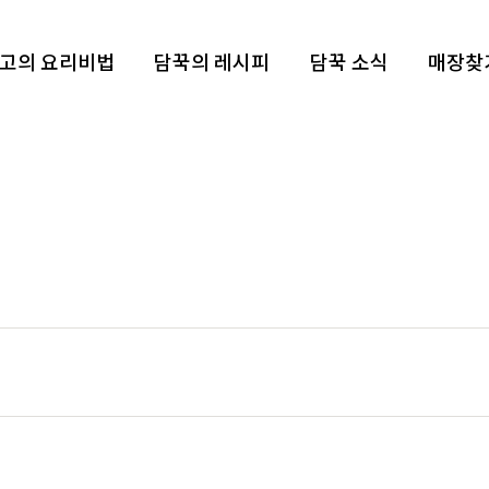
고의 요리비법
담꾹의 레시피
담꾹 소식
매장찾