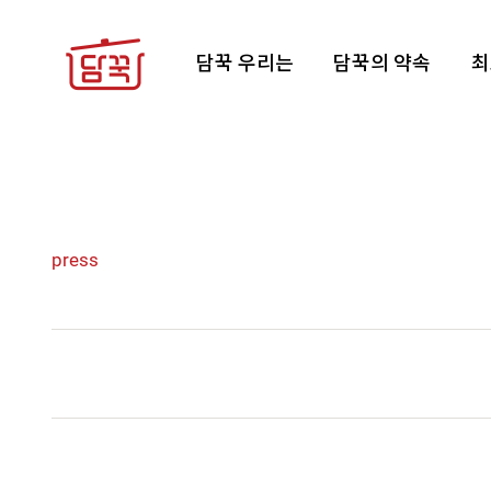
담꾹 우리는
담꾹의 약속
최
press